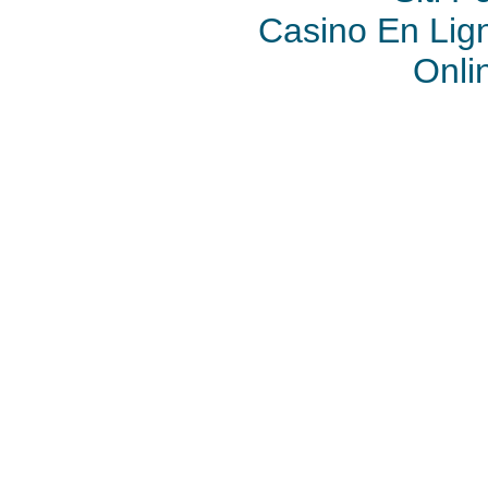
Casino En Lign
Onli