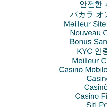
안전한
バカラ 
Meilleur Site
Nouveau C
Bonus San
KYC 인
Meilleur 
Casino Mobil
Casin
Casin
Casino F
Siti P