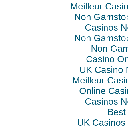
Meilleur Casi
Non Gamstop
Casinos N
Non Gamstop
Non Gam
Casino On
UK Casino 
Meilleur Casi
Online Cas
Casinos N
Best 
UK Casinos