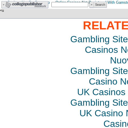
Casinos Not On Gamstop
Online Casinos Not Registered With Gamst
Search
<u
RELAT
Gambling Sit
Casinos N
Nuo
Gambling Sit
Casino N
UK Casinos
Gambling Sit
UK Casino 
Casin