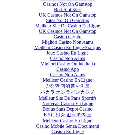
Casinos Not On Gamstop
Best Slot Sites
UK Casinos Not On Gamstop
Sites Not On Gamstop
Meilleur Site De Casino En Ligne
UK Casinos Not On Gamstop
Casino Crypto
Migliori Casino Non Aams
Meilleur Casino En Ligne Français
Jeux Casino En Ligne
Casino Non Aams
Migliori Casino Online Italia
Casino App
Casino Non Aams
Meilleur Casino En Ligne
안전한 파워볼사이트
バカラ オンラインカジノ
Meilleur Site De Paris Sportifs
Nouveau Casino En Ligne
Bonus Sans Depot Casino
KYC 인증 없는 카지노
Meilleur Casino En Ligne
Casino Mobile Senza Documenti
Casino En Ligne